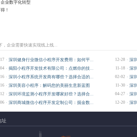
力企业数字化转型
可得！
，企业需要快速实现线上线...
-17
12-28
·
深圳健身行业微信小程序开发费用：如何平...
·
深
-04
11-18
·
揭阳小程序开发技术有限公司：点燃你的技...
·
深
-16
02-02
·
深圳小程序系统开发商有哪些？选择合适的...
·
深
-16
11-30
·
深圳美容小程序：解码您的美丽生意新蓝图
·
深
-12
04-27
·
深圳环境监测小程序开发哪家好些？选择合...
·
深
-06
12-20
·
深圳商城微信小程序开发定制公司：掘金数...
·
深
地址