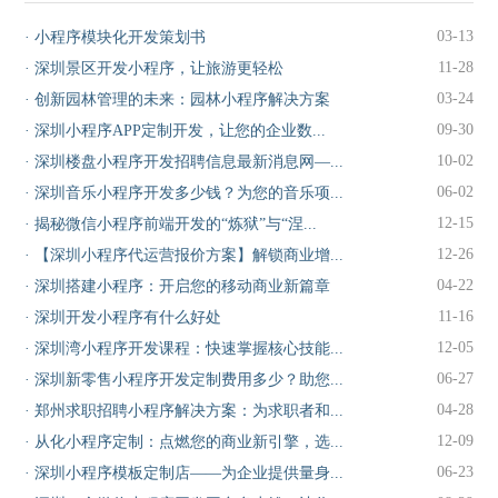
03-13
·
小程序模块化开发策划书
11-28
·
深圳景区开发小程序，让旅游更轻松
03-24
·
创新园林管理的未来：园林小程序解决方案
09-30
·
深圳小程序APP定制开发，让您的企业数...
10-02
·
深圳楼盘小程序开发招聘信息最新消息网—...
06-02
·
深圳音乐小程序开发多少钱？为您的音乐项...
12-15
·
揭秘微信小程序前端开发的“炼狱”与“涅...
12-26
·
【深圳小程序代运营报价方案】解锁商业增...
04-22
·
深圳搭建小程序：开启您的移动商业新篇章
11-16
·
深圳开发小程序有什么好处
12-05
·
深圳湾小程序开发课程：快速掌握核心技能...
06-27
·
深圳新零售小程序开发定制费用多少？助您...
04-28
·
郑州求职招聘小程序解决方案：为求职者和...
12-09
·
从化小程序定制：点燃您的商业新引擎，选...
06-23
·
深圳小程序模板定制店——为企业提供量身...