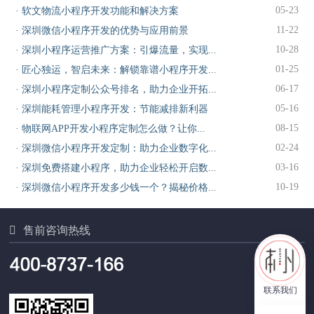
05-23
·
软文物流小程序开发功能和解决方案
11-22
·
深圳微信小程序开发的优势与应用前景
10-28
·
深圳小程序运营推广方案：引爆流量，实现...
01-25
·
匠心独运，智启未来：解锁靠谱小程序开发...
06-17
·
深圳小程序定制公众号排名，助力企业开拓...
05-16
·
深圳能耗管理小程序开发：节能减排新利器
08-15
·
物联网APP开发小程序定制怎么做？让你...
02-24
·
深圳微信小程序开发定制：助力企业数字化...
03-16
·
深圳免费搭建小程序，助力企业轻松开启数...
10-19
·
深圳微信小程序开发多少钱一个？揭秘价格...

售前咨询热线
联系我们